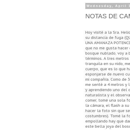
Wednesday, April 
NOTAS DE CA
Hoy visité a la Sra. Hel
su distancia de fuga 
UNA AMANAZA POTENCIA
que no me gusta hacer c
bosque nublado, voy a b
términos. A tres metros
tranquila en su nido, 
cuerpo, que es lo que h
esponjarse de nuevo cua
mi compañía. Como de 3 
me senté a 4 metros y
y aprendiendo uno del o
naturalista y el observa
comer, tomé una sola fo
la cámara, el flash a s
hacer la foto sin que se
costumbres). Tomé la fo
empollando hay que darl
este bella joya del bo