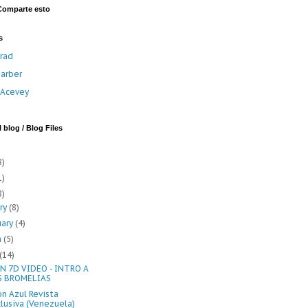
Comparte esto
s
rad
arber
a Acevey
 blog / Blog Files
8)
1)
8)
ary
(8)
uary
(4)
h
(5)
(14)
 7D VIDEO - INTRO A
S BROMELIAS
ón Azul Revista
lusiva (Venezuela)