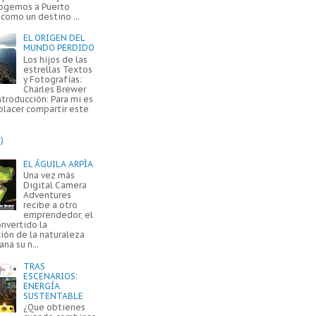
ogemos a Puerto
como un destino ...
EL ORIGEN DEL
MUNDO PERDIDO
Los hijos de las
estrellas Textos
y Fotografías:
Charles Brewer
ntroducción: Para mi es
placer compartir este
)
EL ÁGUILA ARPÌA
Una vez más
Digital Camera
Adventures
recibe a otro
emprendedor, el
onvertido la
ión de la naturaleza
na su n...
TRAS
ESCENARIOS:
ENERGÍA
SUSTENTABLE
¿Que obtienes