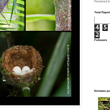
Powered 
Total Pagev
4
5
2
Followers
Entradas po