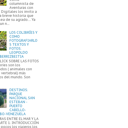
columnista de
Aventuras con
Digitales los invito a
a breve historia que
sea de su agrado… Ya
un n...
LOS COLIBRÍES Y
COMO
FOTOGRAFIARLO
S TEXTOS Y
FOTOS:
LEOPOLDO
BERRIZBEITIA
LICK SOBRE LAS FOTOS
bríes son los
ados ( animales con
 vertebral) más
s del mundo. Son
DESTINOS:
PARQUE
NACIONAL SAN
ESTEBAN -
PUERTO
CABELLO-
BO-VENEZUELA
AS ENTRE EL MAR Y LA
ARTE 1: INTRODUCCIÓN
pocos los viajeros los