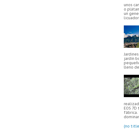
unos ca
o plátan
un gener
licuador
Jardine
jardín b
pequeño
lleno de
realiza
EOS 7D 
fábrica.
dominar 
(no title