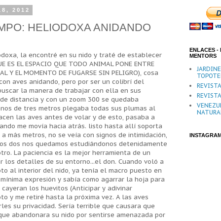
18, 2012
MPO: HELIODOXA ANIDANDO
ENLACES - 
iodoxa, la encontré en su nido y traté de establecer
MENTORS
(QUE ES EL ESPACIO QUE TODO ANIMAL PONE ENTRE
JARDIN
L Y EL MOMENTO DE FUGARSE SIN PELIGRO), cosa
TOPOTE
on aves anidando, pero por ser un colibrí del
REVISTA
uscar la manera de trabajar con ella en sus
REVISTA
 de distancia y con un zoom 300 se quedaba
VENEZU
menos de tres metros plegaba todas sus plumas al
NATURA
acen las aves antes de volar y de esto, pasaba a
ndo me movía hacia atrás. listo hasta allí soporta
a más metros, no se veía con signos de intimidación,
INSTAGRA
 los dos nos quedamos estudiándonos detenidamente
tro. La paciencia es la mejor herramienta de un
r los detalles de su entorno...el don. Cuando voló a
to al interior del nido, ya tenía el macro puesto en
u mínima expresión y sabía como agarrar la hoja para
 cayeran los huevitos (Anticipar y adivinar
to y me retiré hasta la próxima vez. A las aves
es su privacidad. Sería terrible que causara que
sque abandonara su nido por sentirse amenazada por