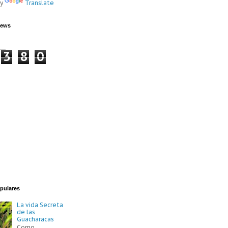
by
Translate
iews
3
8
0
pulares
La vida Secreta
de las
Guacharacas
Como