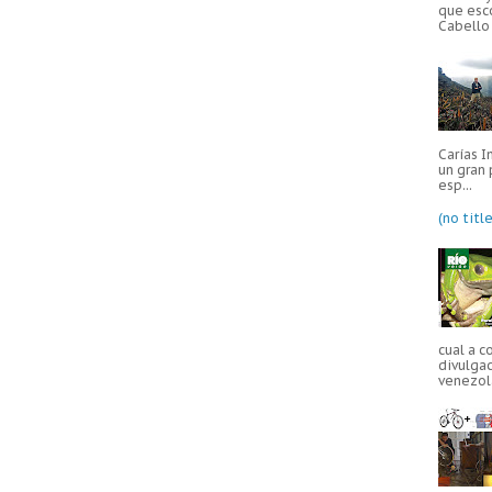
que esc
Cabello 
Carías I
un gran 
esp...
(no title
cual a c
divulgac
venezola