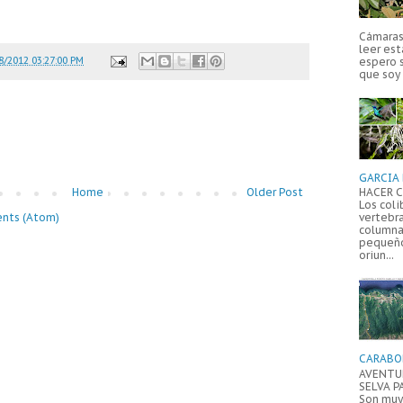
Cámaras 
leer est
8/2012 03:27:00 PM
espero 
que soy 
GARCIA 
HACER C
Home
Older Post
Los coli
vertebr
nts (Atom)
columna
pequeño
oriun...
CARABO
AVENTUR
SELVA P
Son muy 