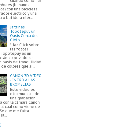
cuando combinas
mbures (bananos
os) con una bicicleta,
ador eléctrico y una
a o batidora eléc...
Jardines
Topotepuy un
Oasis Cerca del
Cielo
*Haz Click sobre
las fotos!
s Topotepuy es un
otánico privado, un
 oasis de tranquilidad
 de colores que si...
CANON 7D VIDEO
- INTRO A LAS
BROMELIAS
Este vídeo es
otra muestra de
una grabación
da con la cámara Canon
tal cual como viene de
 Se que me falta
la...
)