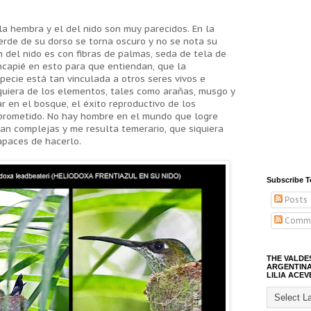
 la hembra y el del nido son muy parecidos. En la
rde de su dorso se torna oscuro y no se nota su
n del nido es con fibras de palmas, seda de tela de
ncapié en esto para que entiendan, que la
pecie está tan vinculada a otros seres vivos e
quiera de los elementos, tales como arañas, musgo y
r en el bosque, el éxito reproductivo de los
prometido. No hay hombre en el mundo que logre
tan complejas y me resulta temerario, que siquiera
paces de hacerlo.
Subscribe T
Posts
Comm
THE VALDE
ARGENTINA
LILIA ACEV