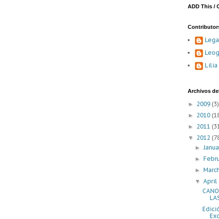
ADD This / 
Contributor
Lega
Leog
Lili
Archivos del
2009
(3)
►
2010
(1
►
2011
(3
►
2012
(7
▼
Janu
►
Febr
►
Marc
►
April
▼
CANON
LA
Edici
Exc