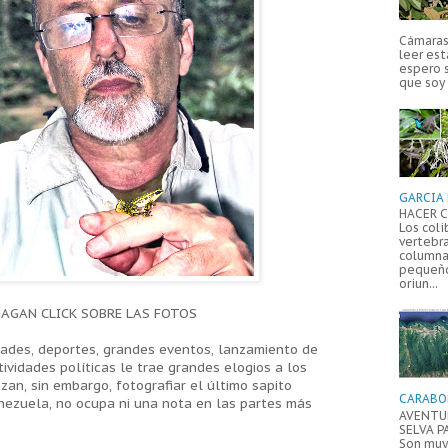
Cámaras 
leer est
espero 
que soy 
GARCIA 
HACER C
Los coli
vertebr
columna
pequeño
oriun...
AGAN CLICK SOBRE LAS FOTOS
dades, deportes, grandes eventos, lanzamiento de
ividades políticas le trae grandes elogios a los
zan, sin embargo, fotografiar el último sapito
CARABO
nezuela, no ocupa ni una nota en las partes más
AVENTUR
SELVA P
Son muy 