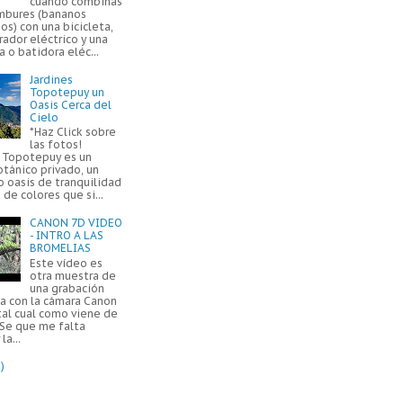
cuando combinas
mbures (bananos
os) con una bicicleta,
ador eléctrico y una
a o batidora eléc...
Jardines
Topotepuy un
Oasis Cerca del
Cielo
*Haz Click sobre
las fotos!
s Topotepuy es un
otánico privado, un
 oasis de tranquilidad
 de colores que si...
CANON 7D VIDEO
- INTRO A LAS
BROMELIAS
Este vídeo es
otra muestra de
una grabación
da con la cámara Canon
tal cual como viene de
 Se que me falta
la...
)