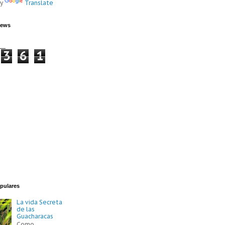
by
Translate
iews
3
6
1
pulares
La vida Secreta
de las
Guacharacas
Como