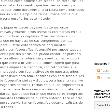
 sumado como comensales, siendo las tortolitas, las
e retratar. Les cuento, que hay ciertas aves que
practicar como documentar a la fauna como individuos
s son un buen ejemplo de fauna urbana con la que
te para enseñarles este método.
es, jaguares, peces payasos, ballenas, orcas,
camayas y muchos otros animales con marcas en sus
n como huellas digitales. Y las tortolitas son un
a que no hay otra de sus congéneres, con las
para ilustrar esta técnica de documentar
vestre con fotografías, fotografié por ambos lados a
ocerla por sus pintas. Así puedo contar los puntos y
cer un álbum de referencia y eventualmente, podré
a que viene a mi ventana a comer. Espero que para
Subscribe T
amos empezar a identificar, con fotografías, a la
Posts
n proyecto con fauna silvestre de nuestras urbes,
accesibles para familiarizarnos con este trabajo. los
All C
 de fotografiar pintas y dibujos, para hacer un archivo
asignarles nombres, fechas en que las empezamos a
o en el caso de aves en sus nidos, en fin traten de
THE VALDE
datos, que se que harán que estos seres incógnitos,
ARGENTINA
LILIA ACEV
ementos familiares de nuestro entorno. Este es otro
 que se conviertan en fotógrafos documentalistas de
 a todos.