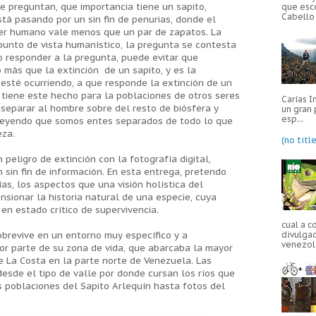
e preguntan, que importancia tiene un sapito,
que esc
Cabello 
á pasando por un sin fin de penurias, donde el
ser humano vale menos que un par de zapatos. La
punto de vista humanístico, la pregunta se contesta
o responder a la pregunta, puede evitar que
más que la extinción de un sapito, y es la
esté ocurriendo, a que responde la extinción de un
o tiene este hecho para la poblaciones de otros seres
Carías I
n separar al hombre sobre del resto de biósfera y
un gran 
esp...
 creyendo que somos entes separados de todo lo que
eza.
(no title
peligro de extinción con la fotografía digital,
sin fin de información. En esta entrega, pretendo
as, los aspectos que una visión holística del
nsionar la historia natural de una especie, cuya
en estado crítico de supervivencia.
cual a c
divulgac
sobrevive en un entorno muy específico y a
venezola
or parte de su zona de vida, que abarcaba la mayor
de La Costa en la parte norte de Venezuela. Las
sde el tipo de valle por donde cursan los ríos que
 poblaciones del Sapito Arlequín hasta fotos del