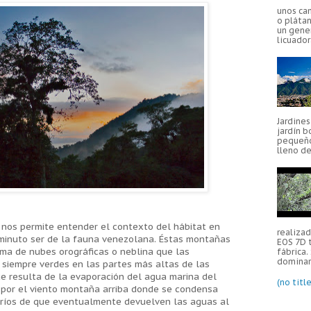
unos ca
o plátan
un gener
licuador
Jardine
jardín b
pequeño
lleno de
s nos permite entender el contexto del hábitat en
realiza
minuto ser de la fauna venezolana. Éstas montañas
EOS 7D 
ma de nubes orográficas o neblina que las
fábrica.
dominar 
siempre verdes en las partes más altas de las
e resulta de la evaporación del agua marina del
(no title
 por el viento montaña arriba donde se condensa
ríos de que eventualmente devuelven las aguas al