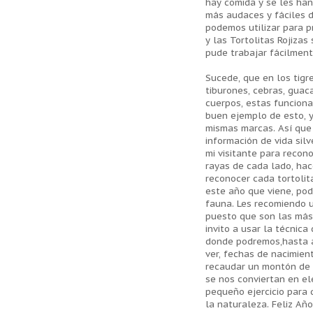
hay comida y se les han
más audaces y fáciles d
podemos utilizar para 
y las Tortolitas Rojiza
pude trabajar fácilmen
Sucede, que en los tigr
tiburones, cebras, gua
cuerpos, estas funciona
buen ejemplo de esto, y
mismas marcas. Así que 
información de vida sil
mi visitante para recon
rayas de cada lado, ha
reconocer cada tortolit
este año que viene, pod
fauna. Les recomiendo u
puesto que son las más 
invito a usar la técnica
donde podremos,hasta 
ver, fechas de nacimient
recaudar un montón de 
se nos conviertan en el
pequeño ejercicio para
la naturaleza. Feliz Año