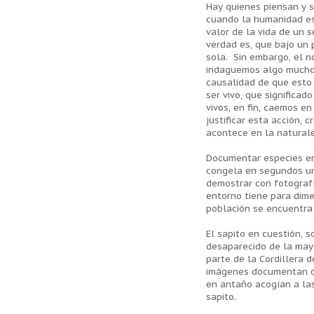
Hay quienes piensan y s
cuando la humanidad est
valor de la vida de un 
verdad es, que bajo un 
sola. Sin embargo, el n
indaguemos algo mucho 
causalidad de que esto 
ser vivo, que significad
vivos, en fin, caemos e
justificar esta acción,
acontece en la natural
Documentar especies en 
congela en segundos un 
demostrar con fotografí
entorno tiene para dime
población se encuentra 
El sapito en cuestión, 
desaparecido de la may
parte de la Cordillera 
imágenes documentan de
en antaño acogían a las
sapito.