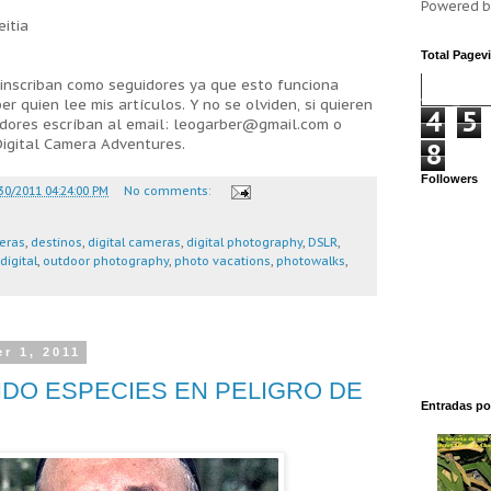
Powered 
eitia
Total Pagev
 inscriban como seguidores ya que esto funciona
r quien lee mis artículos. Y no se olviden, si quieren
4
5
adores escríban al email: leogarber@gmail.com o
Digital Camera Adventures.
8
Followers
30/2011 04:24:00 PM
No comments:
eras
,
destinos
,
digital cameras
,
digital photography
,
DSLR
,
digital
,
outdoor photography
,
photo vacations
,
photowalks
,
r 1, 2011
O ESPECIES EN PELIGRO DE
Entradas po