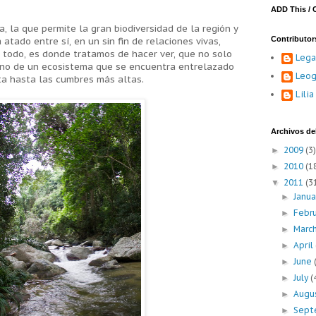
ADD This / 
, la que permite la gran biodiversidad de la región y
Contributor
atado entre sí, en un sin fin de relaciones vivas,
todo, es donde tratamos de hacer ver, que no solo
Lega
sino de un ecosistema que se encuentra entrelazado
Leog
ta hasta las cumbres más altas.
Lili
Archivos del
2009
(3)
►
2010
(1
►
2011
(3
▼
Janu
►
Febr
►
Marc
►
April
►
June
►
July
(
►
Augu
►
Sept
►