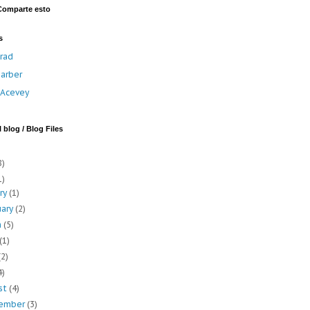
Comparte esto
s
rad
arber
a Acevey
 blog / Blog Files
8)
1)
ary
(1)
uary
(2)
h
(5)
(1)
(2)
4)
st
(4)
ember
(3)