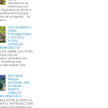
columnista de
Aventuras con
Digitales los invito a
a breve historia que
sea de su agrado… Ya
un n...
LOS COLIBRÍES Y
COMO
FOTOGRAFIARLO
S TEXTOS Y
FOTOS:
LEOPOLDO
BERRIZBEITIA
LICK SOBRE LAS FOTOS
bríes son los
ados ( animales con
 vertebral) más
s del mundo. Son
DESTINOS:
PARQUE
NACIONAL SAN
ESTEBAN -
PUERTO
CABELLO-
BO-VENEZUELA
AS ENTRE EL MAR Y LA
ARTE 1: INTRODUCCIÓN
pocos los viajeros los