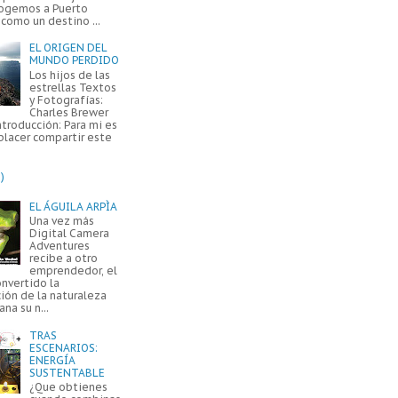
ogemos a Puerto
como un destino ...
EL ORIGEN DEL
MUNDO PERDIDO
Los hijos de las
estrellas Textos
y Fotografías:
Charles Brewer
ntroducción: Para mi es
placer compartir este
)
EL ÁGUILA ARPÌA
Una vez más
Digital Camera
Adventures
recibe a otro
emprendedor, el
onvertido la
ión de la naturaleza
na su n...
TRAS
ESCENARIOS:
ENERGÍA
SUSTENTABLE
¿Que obtienes