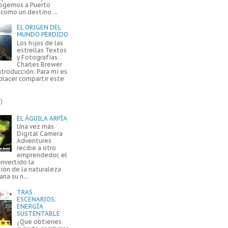
ogemos a Puerto
como un destino ...
EL ORIGEN DEL
MUNDO PERDIDO
Los hijos de las
estrellas Textos
y Fotografías:
Charles Brewer
ntroducción: Para mi es
placer compartir este
)
EL ÁGUILA ARPÌA
Una vez más
Digital Camera
Adventures
recibe a otro
emprendedor, el
onvertido la
ión de la naturaleza
na su n...
TRAS
ESCENARIOS:
ENERGÍA
SUSTENTABLE
¿Que obtienes