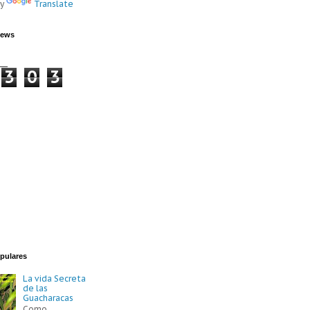
by
Translate
iews
3
0
3
pulares
La vida Secreta
de las
Guacharacas
Como