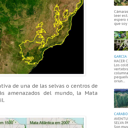
Cámaras 
leer est
espero 
que soy 
GARCIA 
HACER C
Los coli
vertebr
columna
pequeño
oriun...
tiva de una de las selvas o centros de
más amenazados del mundo, la Mata
l.
CARABO
AVENTUR
SELVA P
Son muy 