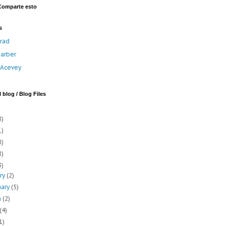
Comparte esto
s
rad
arber
a Acevey
 blog / Blog Files
8)
1)
8)
8)
3)
ary
(2)
uary
(5)
h
(2)
(4)
1)