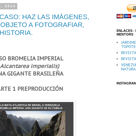
9, 2014
CASO: HAZ LAS IMÁGENES,
 OBJETO A FOTOGRAFIAR,
HISTORIA.
ENLACES - 
MENTORS
JARDIN
TOPOTE
REVISTA
SO BROMELIA IMPERIAL
REVISTA
Alcantarea imperialis)
VENEZU
NATURA
NA GIGANTE BRASILEÑA
INSTAGRA
ARTE 1 PREPRODUCCIÓN