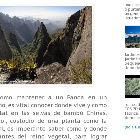
unos ca
o plátan
un gener
licuador
Jardine
jardín b
pequeño
lleno de
 como mantener a un Panda en un
o, es vital conocer donde vive y como
realiza
EOS 7D 
itat en las selvas de bambú Chinas.
fábrica.
dominar 
ltor, custodio de una planta como la
(no title
al, es imperante saber como y donde
antes del reino vegetal, para lograr