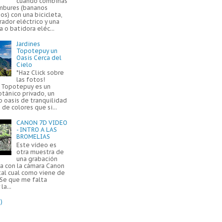
cuando combinas
mbures (bananos
os) con una bicicleta,
ador eléctrico y una
a o batidora eléc...
Jardines
Topotepuy un
Oasis Cerca del
Cielo
*Haz Click sobre
las fotos!
s Topotepuy es un
otánico privado, un
 oasis de tranquilidad
 de colores que si...
CANON 7D VIDEO
- INTRO A LAS
BROMELIAS
Este vídeo es
otra muestra de
una grabación
da con la cámara Canon
tal cual como viene de
 Se que me falta
la...
)