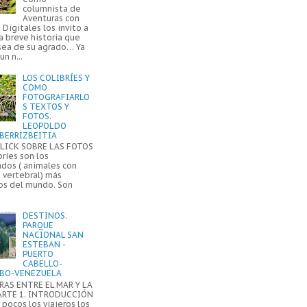
columnista de
Aventuras con
Digitales los invito a
a breve historia que
sea de su agrado… Ya
un n...
LOS COLIBRÍES Y
COMO
FOTOGRAFIARLO
S TEXTOS Y
FOTOS:
LEOPOLDO
BERRIZBEITIA
LICK SOBRE LAS FOTOS
bríes son los
ados ( animales con
 vertebral) más
s del mundo. Son
DESTINOS:
PARQUE
NACIONAL SAN
ESTEBAN -
PUERTO
CABELLO-
BO-VENEZUELA
AS ENTRE EL MAR Y LA
ARTE 1: INTRODUCCIÓN
pocos los viajeros los