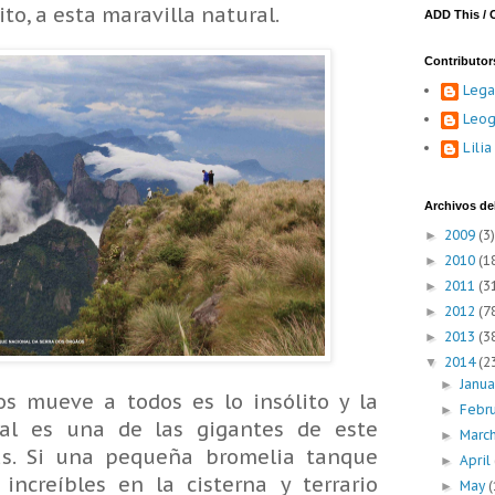
o, a esta maravilla natural.
ADD This / 
Contributor
Lega
Leog
Lili
Archivos del
2009
(3)
►
2010
(1
►
2011
(3
►
2012
(7
►
2013
(3
►
2014
(2
▼
Janu
►
s mueve a todos es lo insólito y la
Febr
►
ial es una de las gigantes de este
Marc
►
as. Si una pequeña bromelia tanque
April
►
increíbles en la cisterna y terrario
May
(
►