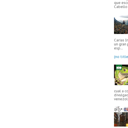
que esc
Cabello 
Carías I
un gran 
esp...
(no title
cual a c
divulgac
venezola