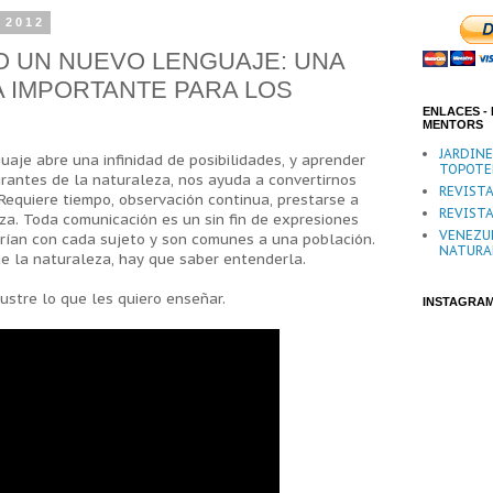
 2012
 UN NUEVO LENGUAJE: UNA
 IMPORTANTE PARA LOS
ENLACES - 
MENTORS
JARDIN
aje abre una infinidad de posibilidades, y aprender
TOPOTE
grantes de la naturaleza, nos ayuda a convertirnos
REVISTA
Requiere tiempo, observación continua, prestarse a
REVISTA
za. Toda comunicación es un sin fin de expresiones
VENEZU
rían con cada sujeto y son comunes a una población.
NATURA
e la naturaleza, hay que saber entenderla.
ustre lo que les quiero enseñar.
INSTAGRA