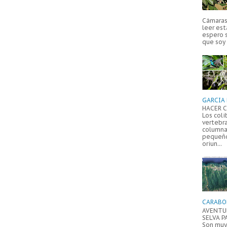
Cámaras 
leer est
espero 
que soy 
GARCIA 
HACER C
Los coli
vertebr
columna
pequeño
oriun...
CARABO
AVENTUR
SELVA P
Son muy 