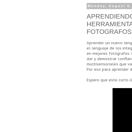
Monday, August 6,
APRENDIENDO
HERRAMIENTA
FOTOGRAFOS
Aprender un nuevo lengu
el lenguaje de los inte
en mejores fotógrafos. 
dar y demostrar confian
multisensoriales que va
Por eso para aprender d
Espero que este corto il