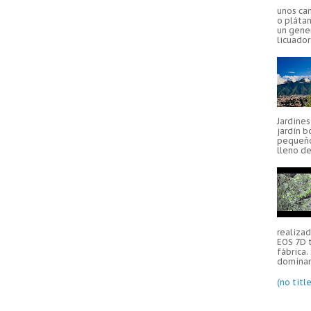
unos ca
o plátan
un gener
licuador
Jardine
jardín b
pequeño
lleno de
realiza
EOS 7D 
fábrica.
dominar 
(no title