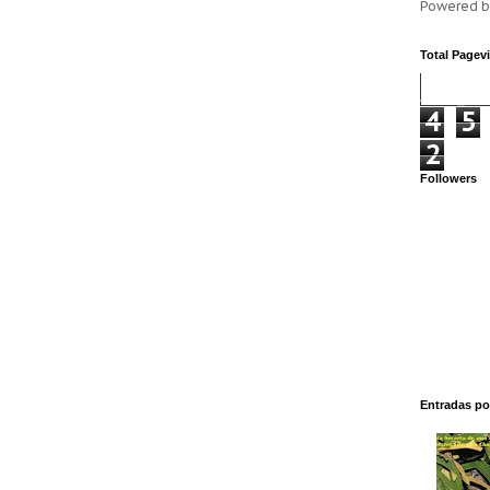
Powered 
Total Pagev
4
5
2
Followers
Entradas po