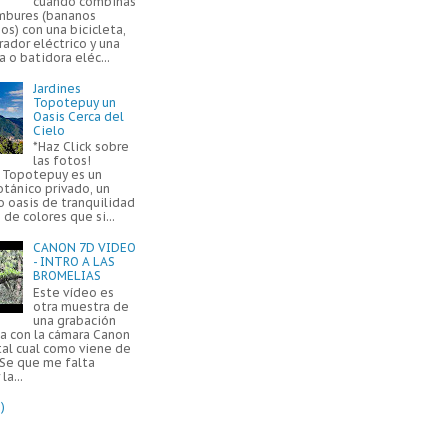
cuando combinas
mbures (bananos
os) con una bicicleta,
ador eléctrico y una
a o batidora eléc...
Jardines
Topotepuy un
Oasis Cerca del
Cielo
*Haz Click sobre
las fotos!
s Topotepuy es un
otánico privado, un
 oasis de tranquilidad
 de colores que si...
CANON 7D VIDEO
- INTRO A LAS
BROMELIAS
Este vídeo es
otra muestra de
una grabación
da con la cámara Canon
tal cual como viene de
 Se que me falta
la...
)