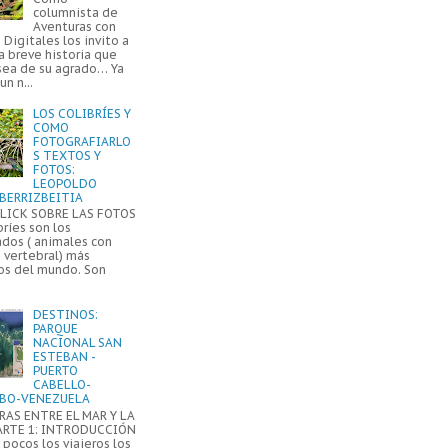
columnista de
Aventuras con
Digitales los invito a
a breve historia que
sea de su agrado… Ya
un n...
LOS COLIBRÍES Y
COMO
FOTOGRAFIARLO
S TEXTOS Y
FOTOS:
LEOPOLDO
BERRIZBEITIA
LICK SOBRE LAS FOTOS
bríes son los
ados ( animales con
 vertebral) más
s del mundo. Son
DESTINOS:
PARQUE
NACIONAL SAN
ESTEBAN -
PUERTO
CABELLO-
BO-VENEZUELA
AS ENTRE EL MAR Y LA
ARTE 1: INTRODUCCIÓN
pocos los viajeros los