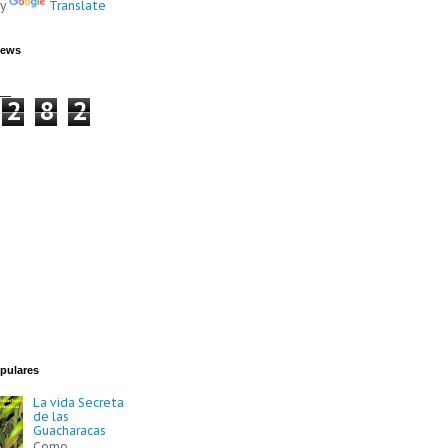
by
Translate
iews
2
8
2
pulares
La vida Secreta
de las
Guacharacas
Como