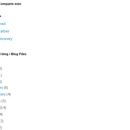
Comparte esto
s
rad
arber
a Acevey
 blog / Blog Files
8)
1)
8)
ary
(8)
uary
(4)
h
(5)
(14)
4)
(2)
2)