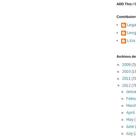
ADD This / 
Contributor
Lega
Leog
Lili
Archivos del
2009
(3)
►
2010
(1
►
2011
(3
►
2012
(7
▼
Janu
►
Febr
►
Marc
►
April
►
May
(
►
June
►
July
(
►