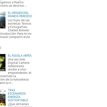
ogemos a Puerto
como un destino ...
EL ORIGEN DEL
MUNDO PERDIDO
Los hijos de las
estrellas Textos
y Fotografías:
Charles Brewer
ntroducción: Para mi es
placer compartir este
)
EL ÁGUILA ARPÌA
Una vez más
Digital Camera
Adventures
recibe a otro
emprendedor, el
onvertido la
ión de la naturaleza
na su n...
TRAS
ESCENARIOS:
ENERGÍA
SUSTENTABLE
¿Que obtienes