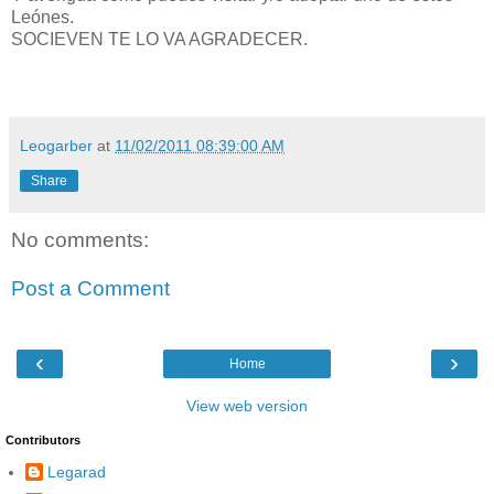
Leónes.
SOCIEVEN TE LO VA AGRADECER.
Leogarber
at
11/02/2011 08:39:00 AM
Share
No comments:
Post a Comment
‹
›
Home
View web version
Contributors
Legarad