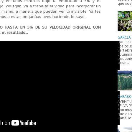
s y en unos minutos bajó la velocidad a 5% y el
que soy 
jo. Wolfgan, va a trabajar el video para incorporar un
 mismo, a manera que puedan ver lo invisible. Ya les
amos a estas pequeñas aves haciendo lo suyo.
DO HASTA UN 5% DE SU VELOCIDAD ORIGINAL CON
el resultado...
GARCIA 
HACER C
Los coli
vertebr
columna
pequeño
oriun...
CARABO
AVENTUR
SELVA P
Son muy 
que esc
Cabello 