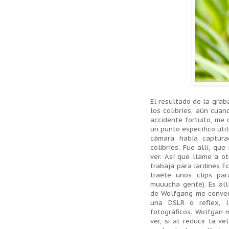
El resultado de la grab
los colibríes, aún cua
accidente fortuito, me 
un punto específico uti
cámara había captura
colibríes. Fue allí, q
ver. Así que llame a o
trabaja para Jardines E
traéte unos clips pa
muuucha gente). Es all
de Wolfgang me convenc
una DSLR o reflex, 
fotográficos. Wolfgan 
ver, si al reducir la v