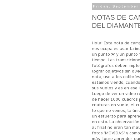
Friday, September
NOTAS DE CA
DEL DIAMANT
Hola! Esta nota de camp
nos ocupa es usar la im
un punto "A" y un punto
tiempo. Las transcicion
fotógrafos deben implen
lograr objetivos sin ol
nota, uso a los colibrí
estamos viendo, cuando
sus vuelos y es en ese 
Luego de ver un video r
de hacer 1000 cuadros 
criaturas en vuelo, el
lo que no vemos, la úni
un esfuerzo para aprend
en esto. La observación
al final no eran tan ma
fotos "MOVIDAS" y como 
más, logre aprender, qu