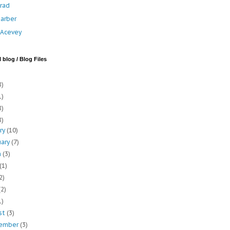
rad
arber
a Acevey
 blog / Blog Files
8)
1)
8)
8)
ary
(10)
uary
(7)
h
(3)
(1)
2)
(2)
1)
st
(3)
ember
(3)