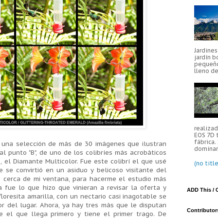
Jardine
jardín b
pequeño
lleno de
realiza
EOS 7D 
fábrica.
s una selección de más de 30 imágenes que ilustran
dominar 
 al punto "B", de uno de los colibríes más acrobáticos
, el Diamante Multicolor. Fue este colibrí el que usé
(no title
e se convirtió en un asiduo y belicoso visitante del
e cerca de mi ventana, para hacerme el estudio más
la fue lo que hizo que vinieran a revisar la oferta y
ADD This / 
loresita amarilla, con un nectario casi inagotable se
or del lugar. Ahora, ya hay tres más que le disputan
Contributor
e el que llega primero y tiene el primer trago. De