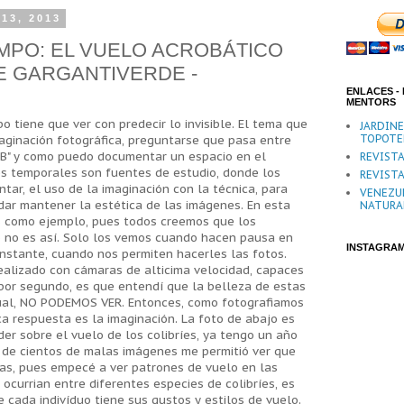
 13, 2013
MPO: EL VUELO ACROBÁTICO
E GARGANTIVERDE -
ENLACES - 
MENTORS
o tiene que ver con predecir lo invisible. El tema que
JARDIN
TOPOTE
aginación fotográfica, preguntarse que pasa entre
 "B" y como puedo documentar un espacio en el
REVISTA
es temporales son fuentes de estudio, donde los
REVISTA
tar, el uso de la imaginación con la técnica, para
VENEZU
vidar mantener la estética de las imágenes. En esta
NATURA
es como ejemplo, pues todos creemos que los
 no es así. Solo los vemos cuando hacen pausa en
INSTAGRA
instante, cuando nos permiten hacerles las fotos.
ealizado con cámaras de alticima velocidad, capaces
por segundo, es que entendí que la belleza de estas
 cual, NO PODEMOS VER. Entonces, como fotografiamos
ca respuesta es la imaginación. La foto de abajo es
er sobre el vuelo de los colibríes, ya tengo un año
 de cientos de malas imágenes me permitió ver que
las, pues empecé a ver patrones de vuelo en las
ocurrian entre diferentes especies de colibríes, es
e cada indivíduo tiene sus gustos y estilos de vuelo.