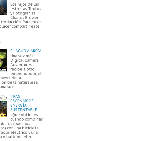
Los hijos de las
estrellas Textos
y Fotografías:
Charles Brewer
ntroducción: Para mi es
placer compartir este
)
EL ÁGUILA ARPÌA
Una vez más
Digital Camera
Adventures
recibe a otro
emprendedor, el
onvertido la
ión de la naturaleza
na su n...
TRAS
ESCENARIOS:
ENERGÍA
SUSTENTABLE
¿Que obtienes
cuando combinas
mbures (bananos
os) con una bicicleta,
ador eléctrico y una
a o batidora eléc...