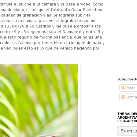
 cambié el suiche a la cámara y la pasé a video. Como
ema de video, mi amigo, el fotógrafo Omar Ponceleon,
 calidad de grabación y así le lograría subir el
grabaría la camara para ver si lograba lo que me
e a 1280X720 a 60 cuadros y me puse a grabar a los
ra entre 9 y 13 segundos para el Diamante y entre 3 y
 que esto requirió de mucha pasiencia, que no es una
ervidor es famoso por tener. Miren la imagen de bajo y
que ven, pues esto es lo que he venido haciendo por
Subscribe T
Posts
Comm
THE VALDE
ARGENTINA
LILIA ACEV