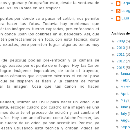
sos y grabar y fotografiar esto, desde la ventana de
Lega
ble. Así es la vida en los trópicos.
Leog
 puntos por donde va a pasar el colibrí, nos permite
Lili
ara hacer las fotos. Todavía hay problemas que
 éstas imágenes fueron captadas, pre-enfocando el
en donde liban los colibríes en el bebedero. Así, que
Archivos del
tén perfectamente en foco, con esta técnica, dista
2009
(3)
►
s exactos, pero permiten lograr algunas tomas muy
2010
(1
►
2011
(3
►
 (de pelicula) podías pre-enfocar y la cámara se
2012
(7
►
algo pasaba por el punto de enfoque. Hoy, las Canon
2013
(3
▼
ograr imágenes impecables, de todo el trayecto,
Janu
►
rias cámaras que disparen mientras el colibrí pasa
Febr
►
o que se disparen el flash y la cámara de forma
grar la imagen. Cosa que las Canon no hacen
Marc
►
April
►
May
(
►
ualidad, utilizar las DSLR para hacer un video, que
mita, escoger cuadro por cuadro una imagen es una
June
►
ramos durante el proceso de edición y así cambia el
July
(
►
rafos. Hoy, con un software como Adobe Premier, las
Augu
►
 un cuadro de un video, ya son accesibles. Por eso, ya
Sept
▼
 están utilizando esta técnica y graban videos en