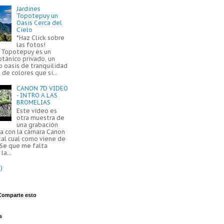
Jardines
Topotepuy un
Oasis Cerca del
Cielo
*Haz Click sobre
las fotos!
s Topotepuy es un
otánico privado, un
 oasis de tranquilidad
 de colores que si...
CANON 7D VIDEO
- INTRO A LAS
BROMELIAS
Este vídeo es
otra muestra de
una grabación
da con la cámara Canon
tal cual como viene de
 Se que me falta
la...
)
Comparte esto
s