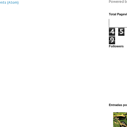
Powered 
nts (Atom)
Total Pagev
4
5
9
Followers
Entradas po