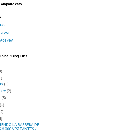
Comparte esto
s
rad
arber
a Acevey
 blog / Blog Files
8)
1)
ary
(1)
uary
(2)
h
(5)
(1)
(2)
4)
IENDO LA BARRERA DE
S 6.000 VISITANTES /
...