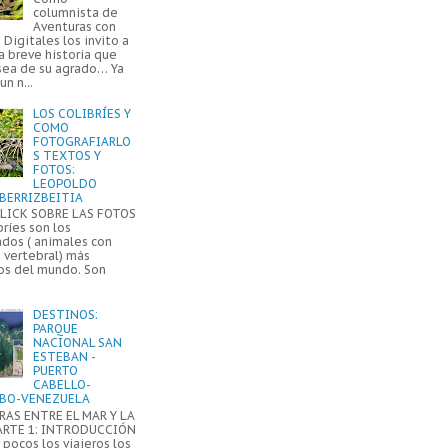
columnista de
Aventuras con
Digitales los invito a
a breve historia que
sea de su agrado… Ya
un n...
LOS COLIBRÍES Y
COMO
FOTOGRAFIARLO
S TEXTOS Y
FOTOS:
LEOPOLDO
BERRIZBEITIA
LICK SOBRE LAS FOTOS
bríes son los
ados ( animales con
 vertebral) más
s del mundo. Son
DESTINOS:
PARQUE
NACIONAL SAN
ESTEBAN -
PUERTO
CABELLO-
BO-VENEZUELA
AS ENTRE EL MAR Y LA
ARTE 1: INTRODUCCIÓN
pocos los viajeros los