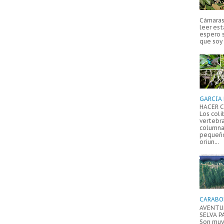
Cámaras 
leer est
espero 
que soy 
GARCIA 
HACER C
Los coli
vertebr
columna
pequeño
oriun...
CARABO
AVENTUR
SELVA P
Son muy 