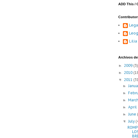
ADD This / 
Contributor
Lega
Leog
Lili
Archivos del
2009
(3)
►
2010
(1
►
2011
(3
▼
Janu
►
Febr
►
Marc
►
April
►
June
►
July
(
▼
ROMP
LO
BRE