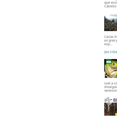
que esc
Cabello 
Carías I
un gran 
esp...
(no title
cual a c
divulgac
venezola