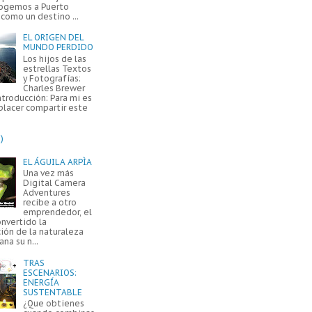
ogemos a Puerto
como un destino ...
EL ORIGEN DEL
MUNDO PERDIDO
Los hijos de las
estrellas Textos
y Fotografías:
Charles Brewer
ntroducción: Para mi es
placer compartir este
)
EL ÁGUILA ARPÌA
Una vez más
Digital Camera
Adventures
recibe a otro
emprendedor, el
onvertido la
ión de la naturaleza
na su n...
TRAS
ESCENARIOS:
ENERGÍA
SUSTENTABLE
¿Que obtienes