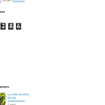
by
Translate
iews
2
8
6
pulares
La vida Secreta
de las
Guacharacas
Como