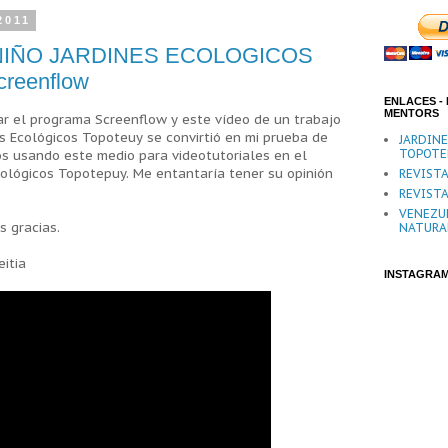
2011
 NIÑO JARDINES ECOLOGICOS
reenflow
ENLACES - 
MENTORS
r el programa Screenflow y este vídeo de un trabajo
es Ecológicos Topoteuy se convirtió en mi prueba de
JARDIN
TOPOTE
s usando este medio para videotutoriales en el
ológicos Topotepuy. Me entantaría tener su opinión
REVISTA
REVISTA
VENEZU
 gracias.
NATURA
eitia
INSTAGRA