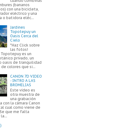
cuando combinas
mbures (bananos
os) con una bicicleta,
ador eléctrico y una
a o batidora eléc...
Jardines
Topotepuy un
Oasis Cerca del
Cielo
*Haz Click sobre
las fotos!
s Topotepuy es un
otánico privado, un
 oasis de tranquilidad
 de colores que si...
CANON 7D VIDEO
- INTRO A LAS
BROMELIAS
Este vídeo es
otra muestra de
una grabación
da con la cámara Canon
tal cual como viene de
 Se que me falta
la...
)