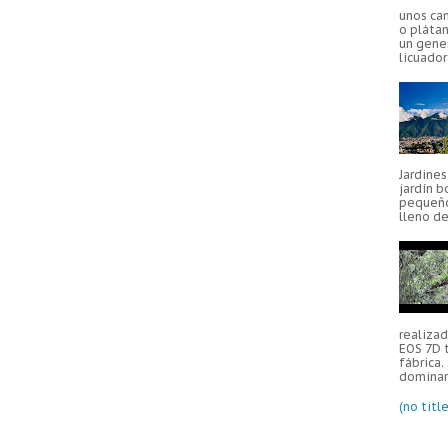
unos ca
o plátan
un gener
licuador
Jardine
jardín b
pequeño
lleno de
realiza
EOS 7D 
fábrica.
dominar 
(no title