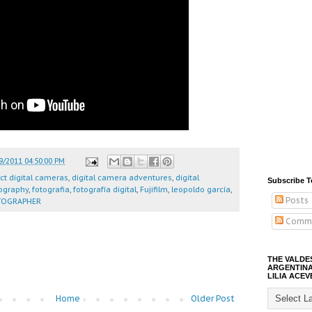
9/2011 04:50:00 PM
t digital cameras
,
digital camera adventures
,
digital
Subscribe T
ography
,
fotografia
,
fotografía digital
,
Fujifilm
,
leopoldo garcía
,
Posts
TOGRAPHER
Comm
THE VALDE
ARGENTINA
LILIA ACEV
Home
Older Post