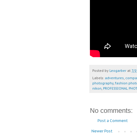
Posted by
Leogarber
at
7/1
Labels:
adventures
,
compac
photography
,
fashion phot
nikon
,
PROFESSIONAL PHO
No comments:
Post a Comment
Newer Post