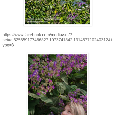
https://www.facebook.com/media/set/?
set=a.625659177486827.1073741842.131457710240312&t
ype=3